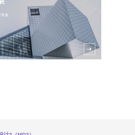
、零售驱
뀠
械设计2（MD2）